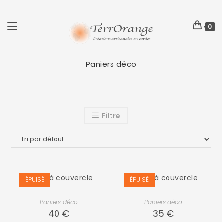
0
Paniers déco
Filtre
Panier à couvercle
Panier à couvercle
ÉPUISÉ
ÉPUISÉ
Paniers déco
Paniers déco
40
€
35
€