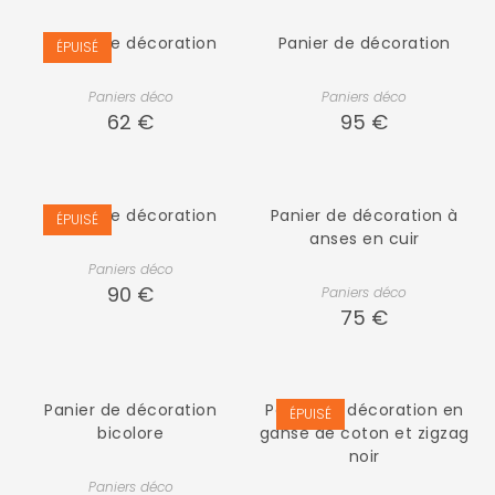
Panier de décoration
Panier de décoration
ÉPUISÉ
Paniers déco
Paniers déco
62
€
95
€
Panier de décoration
Panier de décoration à
ÉPUISÉ
anses en cuir
Paniers déco
90
€
Paniers déco
75
€
Panier de décoration
Panier de décoration en
ÉPUISÉ
bicolore
ganse de coton et zigzag
noir
Paniers déco