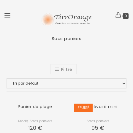
0
Sacs paniers
Filtre
Panier de plage
Panier évasé mini
ÉPUISÉ
Mode
,
Sacs paniers
Sacs paniers
120
€
95
€