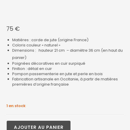
75
€
Matières : corde de jute (origine France)
Coloris couleur « naturel »
Dimensions : hauteur 21 cm – diamètre 36 cm (en haut du
panier)
Poignées décoratives en cuir surpiqué
Finition : détail en cuir
Pompon passementerie en jute et perle en bois
Fabrication artisanale en Occitanie, à partir de matières
premières d’origine française
1 en stock
AJOUTER AU PANIER