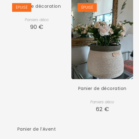
Panier de décoration
ÉPUISÉ
ÉPUISÉ
Paniers déco
90
€
Panier de décoration
Paniers déco
62
€
Panier de l’Avent