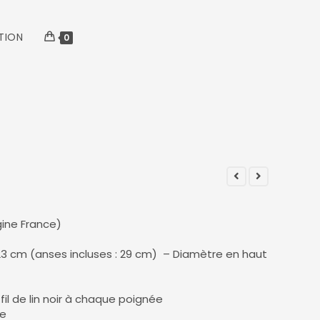
TION
0
gine France)
23 cm (anses incluses : 29 cm) – Diamètre en haut
n fil de lin noir à chaque poignée
ie