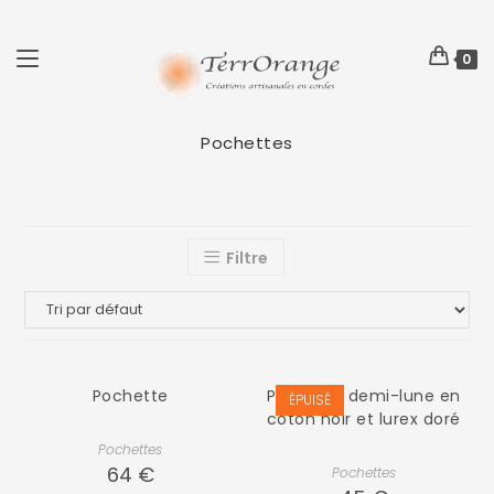
0
Pochettes
Filtre
Pochette
Pochette demi-lune en
ÉPUISÉ
coton noir et lurex doré
Pochettes
64
€
Pochettes