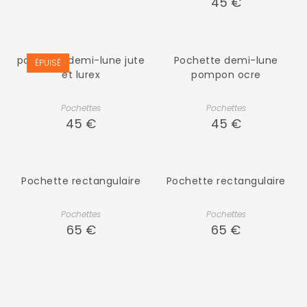
45
€
pochette demi-lune jute
Pochette demi-lune
ÉPUISÉ
et lurex
pompon ocre
Pochettes
Pochettes
45
€
45
€
Pochette rectangulaire
Pochette rectangulaire
Pochettes
Pochettes
65
€
65
€