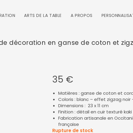
RATION
ARTS DE LA TABLE
A PROPOS
PERSONNALISA
de décoration en ganse de coton et zig
35
€
Matières : ganse de coton et cor
Coloris : blanc – effet zigzag noir 
Dimensions : 23 x 11 cm
Finition : détail en cuir texturé kaki
Fabrication artisanale en Occitani
française
Rupture de stock