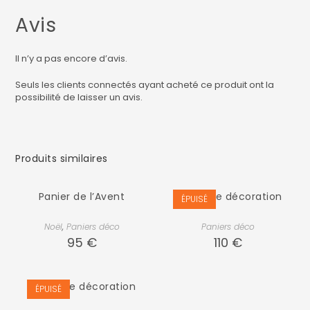
Avis
Il n’y a pas encore d’avis.
Seuls les clients connectés ayant acheté ce produit ont la
possibilité de laisser un avis.
Produits similaires
Panier de l’Avent
Panier de décoration
ÉPUISÉ
Noël
,
Paniers déco
Paniers déco
95
€
110
€
Panier de décoration
ÉPUISÉ