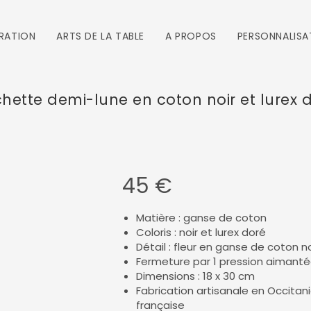
RATION
ARTS DE LA TABLE
A PROPOS
PERSONNALISA
hette demi-lune en coton noir et lurex 
45
€
Matière : ganse de coton
Coloris : noir et lurex doré
Détail : fleur en ganse de coton 
Fermeture par 1 pression aimant
Dimensions : 18 x 30 cm
Fabrication artisanale en Occitani
française