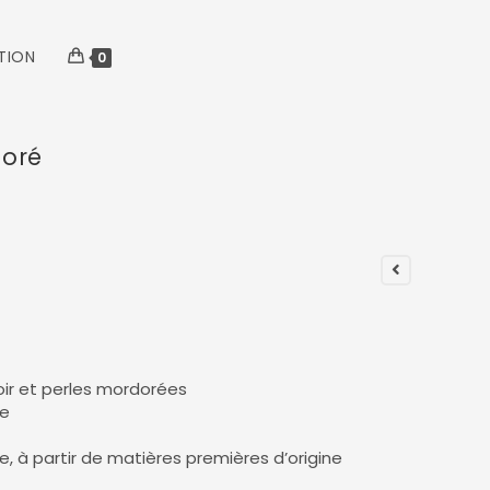
TION
0
doré
noir et perles mordorées
ée
e, à partir de matières premières d’origine