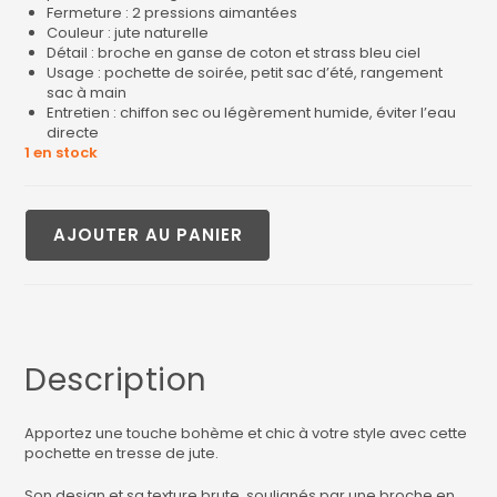
Fermeture : 2 pressions aimantées
Couleur : jute naturelle
Détail : broche en ganse de coton et strass bleu ciel
Usage : pochette de soirée, petit sac d’été, rangement
sac à main
Entretien : chiffon sec ou légèrement humide, éviter l’eau
directe
1 en stock
AJOUTER AU PANIER
Description
Apportez une touche bohème et chic à votre style avec cette
pochette en tresse de jute.
Son design et sa texture brute, soulignés par une broche en