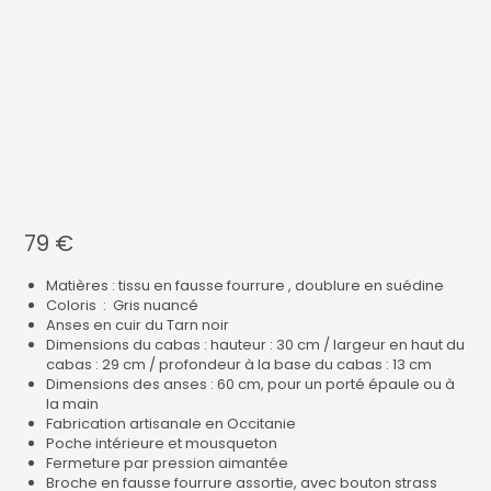
79
€
Matières : tissu en fausse fourrure , doublure en suédine
Coloris : Gris nuancé
Anses en cuir du Tarn noir
Dimensions du cabas : hauteur : 30 cm / largeur en haut du
cabas : 29 cm / profondeur à la base du cabas : 13 cm
Dimensions des anses : 60 cm, pour un porté épaule ou à
la main
Fabrication artisanale en Occitanie
Poche intérieure et mousqueton
Fermeture par pression aimantée
Broche en fausse fourrure assortie, avec bouton strass