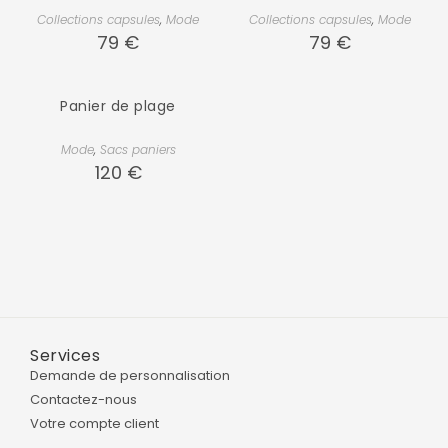
Collections capsules
,
Mode
Collections capsules
,
Mode
79
€
79
€
Panier de plage
Mode
,
Sacs paniers
120
€
Services
Demande de personnalisation
Contactez-nous
Votre compte client