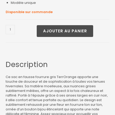
Modèle unique
Disponible sur commande
AJOUTER AU PANIER
Description
Ce sac en fausse fourrure gris TerrOrange apporte une
touche de douceur et de sophistication à toutes vos tenues
hivernales. Sa matière moelleuse, aux nuances grises
subtilement mêlées, offre un aspect à la fois chaleureux et
raffiné. Porté à l’épaule grâce à ses anses larges en cuir noir,
il allie confort et tenue parfaite au quotidien. Le design est
subtilement rehaussé par une fleur en fourrure ton sur ton,
ornée d’un bouton bijou étincelant qui apporte une note
délicate et féminine. Assez spacieux pour accueillir vos