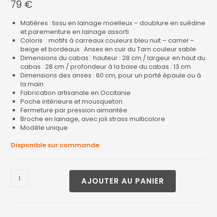
79
€
Matières : tissu en lainage moelleux – doublure en suédine
et parementure en lainage assorti
Coloris : motifs à carreaux couleurs bleu nuit – camel –
beige et bordeaux . Anses en cuir du Tarn couleur sable
Dimensions du cabas : hauteur : 28 cm / largeur en haut du
cabas : 28 cm / profondeur à la base du cabas : 13 cm
Dimensions des anses : 60 cm, pour un porté épaule ou à
la main
Fabrication artisanale en Occitanie
Poche intérieure et mousqueton
Fermeture par pression aimantée
Broche en lainage, avec joli strass multicolore
Modèle unique
Disponible sur commande
AJOUTER AU PANIER