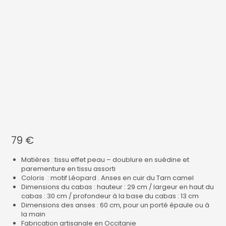
79
€
Matières : tissu effet peau – doublure en suédine et
parementure en tissu assorti
Coloris : motif Léopard . Anses en cuir du Tarn camel
Dimensions du cabas : hauteur : 29 cm / largeur en haut du
cabas : 30 cm / profondeur à la base du cabas : 13 cm
Dimensions des anses : 60 cm, pour un porté épaule ou à
la main
Fabrication artisanale en Occitanie