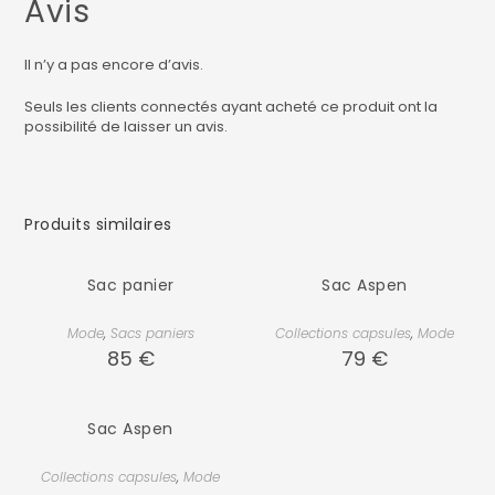
Avis
Il n’y a pas encore d’avis.
Seuls les clients connectés ayant acheté ce produit ont la
possibilité de laisser un avis.
Produits similaires
Sac panier
Sac Aspen
Mode
,
Sacs paniers
Collections capsules
,
Mode
85
€
79
€
Sac Aspen
Collections capsules
,
Mode