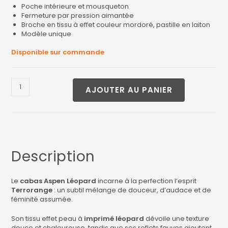
Poche intérieure et mousqueton
Fermeture par pression aimantée
Broche en tissu à effet couleur mordoré, pastille en laiton
Modèle unique
Disponible sur commande
AJOUTER AU PANIER
Description
Le
cabas Aspen Léopard
incarne à la perfection l’esprit
Terrorange
: un subtil mélange de douceur, d’audace et de
féminité assumée.
Son tissu effet peau à
imprimé léopard
dévoile une texture
douce et chaleureuse, tandis que ses reflets fauves ajoutent