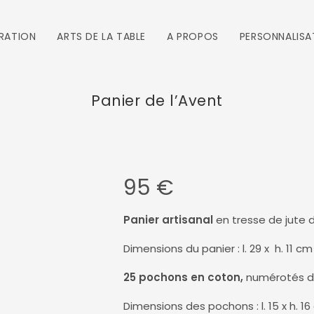
RATION
ARTS DE LA TABLE
A PROPOS
PERSONNALISA
Panier de l’Avent
95
€
Panier artisanal
en tresse de jute d
Dimensions du panier : l. 29 x h. 11 cm
25 pochons en coton,
numérotés de 
Dimensions des pochons : l. 15 x h. 1